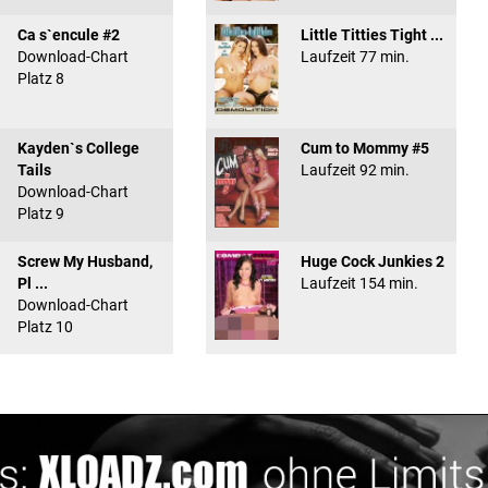
Ca s`encule #2
Little Titties Tight ...
Download-Chart
Laufzeit 77 min.
Platz 8
Kayden`s College
Cum to Mommy #5
Tails
Laufzeit 92 min.
Download-Chart
Platz 9
Screw My Husband,
Huge Cock Junkies 2
Pl ...
Laufzeit 154 min.
Download-Chart
Platz 10