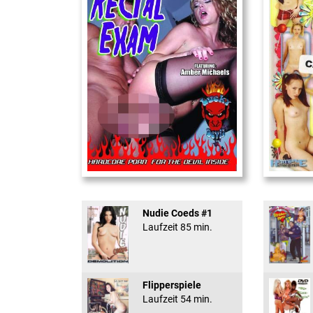
Rectal Exam
18 And Conf
Nudie Coeds #1
Laufzeit 85 min.
Flipperspiele
Laufzeit 54 min.