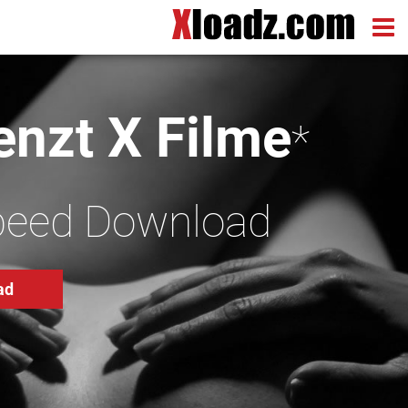
nzt X Filme
*
peed Download
ad