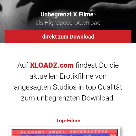
Unbegrenzt X Filme
*
als Highspeed Download
direkt zum Download
Auf
XLOADZ.com
findest Du die
aktuellen Erotikfilme von
angesagten Studios in top Qualität
zum unbegrenzten Download.
Top-Filme