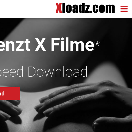
nzt X Filme
*
peed Download
ad