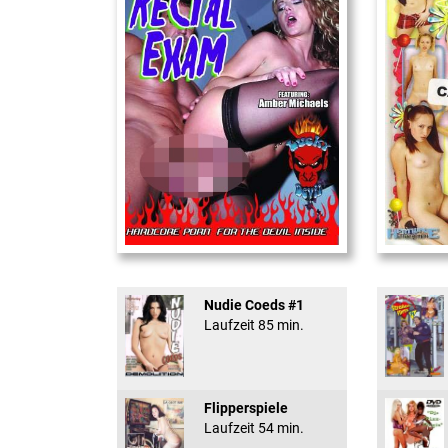
Rectal Exam
18 And Conf
Nudie Coeds #1
Laufzeit 85 min.
Flipperspiele
Laufzeit 54 min.