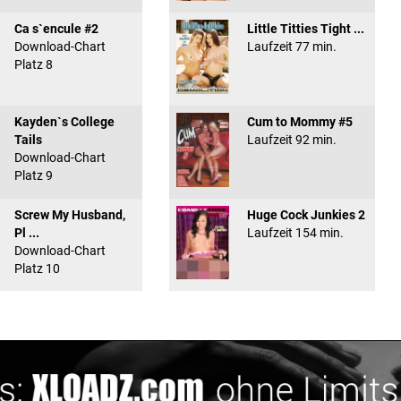
Ca s`encule #2
Little Titties Tight ...
Download-Chart
Laufzeit 77 min.
Platz 8
Kayden`s College
Cum to Mommy #5
Tails
Laufzeit 92 min.
Download-Chart
Platz 9
Screw My Husband,
Huge Cock Junkies 2
Pl ...
Laufzeit 154 min.
Download-Chart
Platz 10